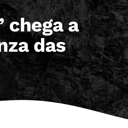
’ chega a
enza das