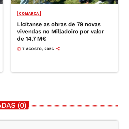
COMARCA
Licítanse as obras de 79 novas
vivendas no Milladoiro por valor
de 14,7 M€
7 AGOSTO, 2026
today
DAS (0)