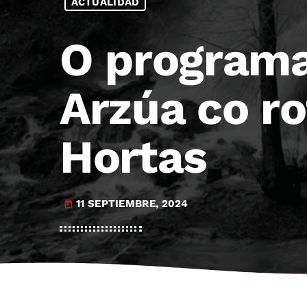
ACTUALIDAD
O programa
Arzúa co ro
Hortas
11 SEPTIEMBRE, 2024
today