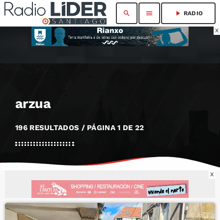
search
menu
play_arrow
RADIO
X
arzua
196 RESULTADOS / PÁGINA 1 DE 22
X