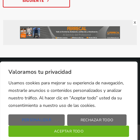
navigate_next
SIGUIENTE
X
2024 © PROPIEDAD DE
DEZASETE MEDIA SL
- 97.7 FM
Valoramos tu privacidad
PRIVACIDAD
Usamos cookies para mejorar su experiencia de navegación,
COOKIES
AVISO LEGAL
mostrarle anuncios o contenidos personalizados y analizar
PUBLICIDAD
CONTACTO
nuestro tráfico. Al hacer clic en “Aceptar todo” usted da su
consentimiento a nuestro uso de las cookies.
PERSONALIZAR
RECHAZAR TODO
Radio Líder Santiago – 97.7Fm
ACEPTAR TODO
play_arrow
keyboard_arrow_right
Santiago de Compostela