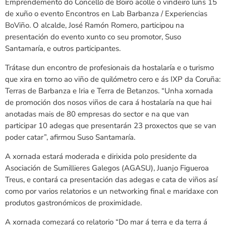
Emprendemento do Concello de Boiro acolle o vindeiro luns 15
de xuño o evento Encontros en Lab Barbanza / Experiencias
BoViño. O alcalde, José Ramón Romero, participou na
presentación do evento xunto co seu promotor, Suso
Santamaría, e outros participantes.
Trátase dun encontro de profesionais da hostalaría e o turismo
que xira en torno ao viño de quilómetro cero e ás IXP da Coruña:
Terras de Barbanza e Iria e Terra de Betanzos. “Unha xornada
de promoción dos nosos viños de cara á hostalaría na que hai
anotadas mais de 80 empresas do sector e na que van
participar 10 adegas que presentarán 23 proxectos que se van
poder catar”, afirmou Suso Santamaría.
A xornada estará moderada e dirixida polo presidente da
Asociación de Sumillieres Galegos (AGASU), Juanjo Figueroa
Treus, e contará ca presentación das adegas e cata de viños así
como por varios relatorios e un networking final e maridaxe con
produtos gastronómicos de proximidade.
A xornada comezará co relatorio “Do mar á terra e da terra á