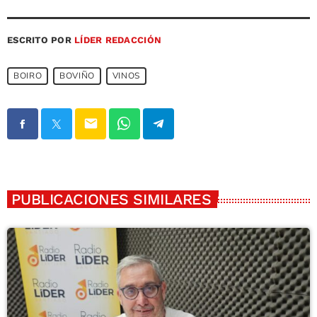
ESCRITO POR
LÍDER REDACCIÓN
BOIRO
BOVIÑO
VINOS
email
PUBLICACIONES SIMILARES