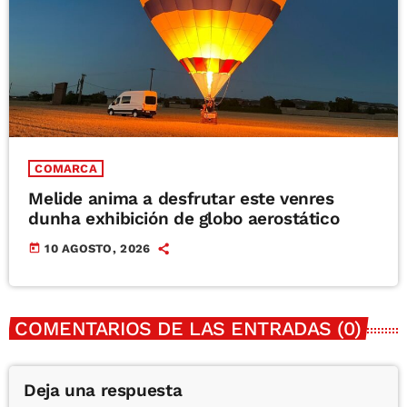
COMARCA
Melide anima a desfrutar este venres
dunha exhibición de globo aerostático
today
10 AGOSTO, 2026
COMENTARIOS DE LAS ENTRADAS (0)
Deja una respuesta