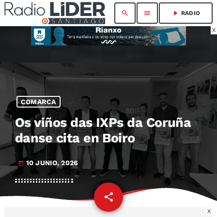
search
menu
play_arrow
RADIO
X
COMARCA
Os viños das IXPs da Coruña
danse cita en Boiro
10 JUNIO, 2026
today
share
email
X