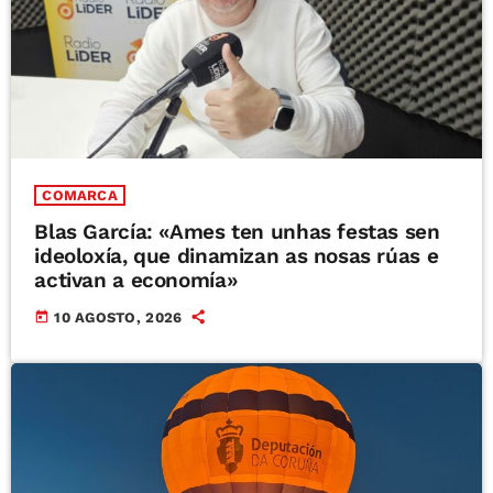
COMARCA
Blas García: «Ames ten unhas festas sen
ideoloxía, que dinamizan as nosas rúas e
activan a economía»
today
10 AGOSTO, 2026