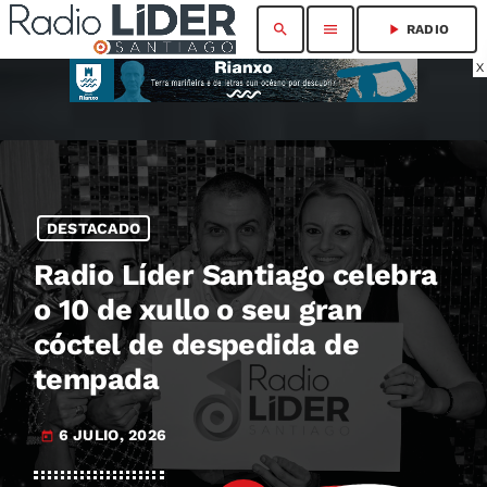
search
menu
play_arrow
RADIO
X
DESTACADO
Radio Líder Santiago celebra
o 10 de xullo o seu gran
cóctel de despedida de
tempada
6 JULIO, 2026
today