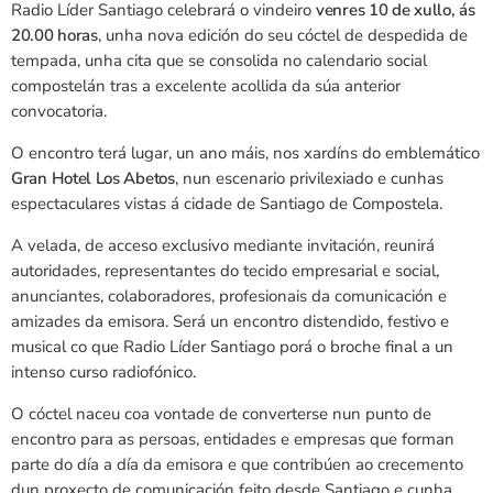
Radio Líder Santiago celebrará o vindeiro
venres 10 de xullo, ás
20.00 horas
, unha nova edición do seu cóctel de despedida de
tempada, unha cita que se consolida no calendario social
compostelán tras a excelente acollida da súa anterior
convocatoria.
O encontro terá lugar, un ano máis, nos xardíns do emblemático
Gran Hotel Los Abetos
, nun escenario privilexiado e cunhas
espectaculares vistas á cidade de Santiago de Compostela.
A velada, de acceso exclusivo mediante invitación, reunirá
autoridades, representantes do tecido empresarial e social,
anunciantes, colaboradores, profesionais da comunicación e
amizades da emisora. Será un encontro distendido, festivo e
musical co que Radio Líder Santiago porá o broche final a un
intenso curso radiofónico.
O cóctel naceu coa vontade de converterse nun punto de
encontro para as persoas, entidades e empresas que forman
parte do día a día da emisora e que contribúen ao crecemento
dun proxecto de comunicación feito desde Santiago e cunha