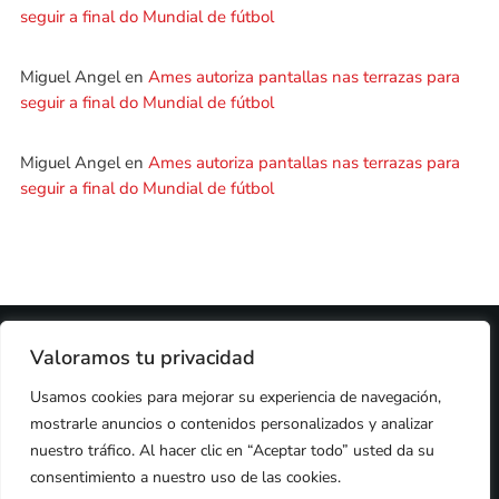
seguir a final do Mundial de fútbol
Miguel Angel
en
Ames autoriza pantallas nas terrazas para
seguir a final do Mundial de fútbol
Miguel Angel
en
Ames autoriza pantallas nas terrazas para
seguir a final do Mundial de fútbol
2024 © PROPIEDAD DE
DEZASETE MEDIA SL
- 97.7 FM
Valoramos tu privacidad
PRIVACIDAD
Usamos cookies para mejorar su experiencia de navegación,
COOKIES
AVISO LEGAL
mostrarle anuncios o contenidos personalizados y analizar
PUBLICIDAD
CONTACTO
nuestro tráfico. Al hacer clic en “Aceptar todo” usted da su
consentimiento a nuestro uso de las cookies.