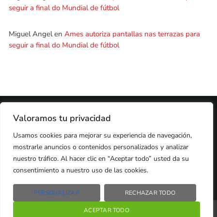
seguir a final do Mundial de fútbol
Miguel Angel
en
Ames autoriza pantallas nas terrazas para
seguir a final do Mundial de fútbol
2024 © PROPIEDAD DE
DEZASETE MEDIA SL
- 97.7 FM
Valoramos tu privacidad
PRIVACIDAD
Usamos cookies para mejorar su experiencia de navegación,
COOKIES
AVISO LEGAL
mostrarle anuncios o contenidos personalizados y analizar
PUBLICIDAD
nuestro tráfico. Al hacer clic en “Aceptar todo” usted da su
CONTACTO
consentimiento a nuestro uso de las cookies.
PERSONALIZAR
RECHAZAR TODO
Radio Líder Santiago – 97.7Fm
ACEPTAR TODO
play_arrow
keyboard_arrow_right