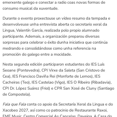
emerxente galego e conectar a radio coas novas formas de
consumo musical da xuventude.
Durante o evento proxectouse un vídeo resumo da tempada e
desenvolveuse unha entrevista aberta co secretario xeral da
Lingua, Valentín García, realizada polo propio alumnado
participante. Ademais, a organización preparou diversas
sorpresas para celebrar o éxito dunha iniciativa que continúa
medrando e consolidándose como unha referencia na
promoción do galego entre a mocidade.
Nesta segunda edición participaron estudantes do IES Luís
Seoane (Pontevedra), CPI Virxe da Saleta (San Cristovo de
Cea), IES Francisco Daviña Rei (Monforte de Lemos), IES
Cacheiras (Teo), IES Castelao (Vigo), IES O Ribeiro (Ribadavia),
CPI Dr. López Suárez (Friol) e CPR San Xosé de Cluny (Santiago
de Compostela).
Fala que Fala
conta co apoio da Secretaría Xeral da Lingua e do
Xacobeo 2027, así como co patrocinio de Restaurante Raxoi,
EME Music, Centro Comercial As Cancelas, Daveiga, A Casa do