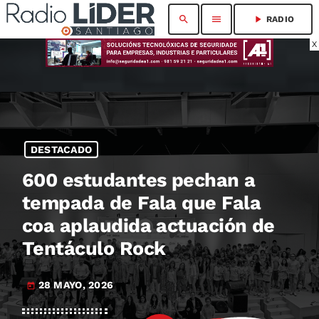
search
menu
play_arrow
RADIO
X
DESTACADO
600 estudantes pechan a
tempada de Fala que Fala
coa aplaudida actuación de
Tentáculo Rock
28 MAYO, 2026
today