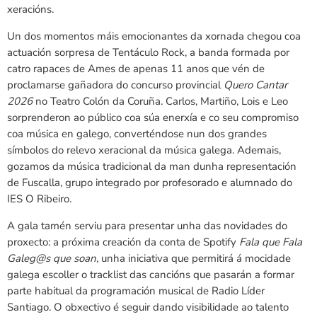
xeracións.
Un dos momentos máis emocionantes da xornada chegou coa
actuación sorpresa de Tentáculo Rock, a banda formada por
catro rapaces de Ames de apenas 11 anos que vén de
proclamarse gañadora do concurso provincial
Quero Cantar
2026
no Teatro Colón da Coruña. Carlos, Martiño, Lois e Leo
sorprenderon ao público coa súa enerxía e co seu compromiso
coa música en galego, converténdose nun dos grandes
símbolos do relevo xeracional da música galega. Ademais,
gozamos da música tradicional da man dunha representación
de Fuscalla, grupo integrado por profesorado e alumnado do
IES O Ribeiro.
A gala tamén serviu para presentar unha das novidades do
proxecto: a próxima creación da conta de Spotify
Fala que Fala
Galeg@s que soan
, unha iniciativa que permitirá á mocidade
galega escoller o tracklist das cancións que pasarán a formar
parte habitual da programación musical de Radio Líder
Santiago. O obxectivo é seguir dando visibilidade ao talento