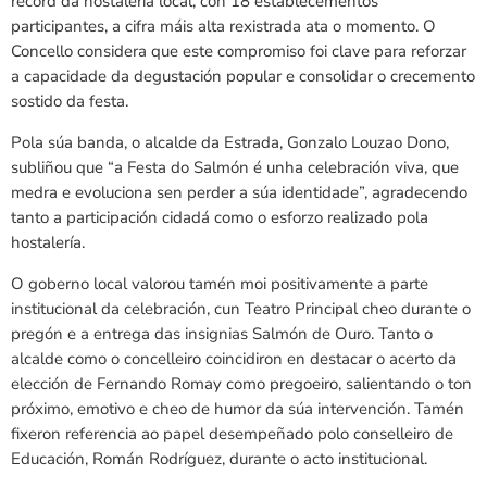
récord da hostalería local, con 18 establecementos
participantes, a cifra máis alta rexistrada ata o momento. O
Concello considera que este compromiso foi clave para reforzar
a capacidade da degustación popular e consolidar o crecemento
sostido da festa.
Pola súa banda, o alcalde da Estrada,
Gonzalo Louzao Dono
,
subliñou que “a Festa do Salmón é unha celebración viva, que
medra e evoluciona sen perder a súa identidade”, agradecendo
tanto a participación cidadá como o esforzo realizado pola
hostalería.
O goberno local valorou tamén moi positivamente a parte
institucional da celebración, cun Teatro Principal cheo durante o
pregón e a entrega das insignias Salmón de Ouro. Tanto o
alcalde como o concelleiro coincidiron en destacar o acerto da
elección de
Fernando Romay
como pregoeiro, salientando o ton
próximo, emotivo e cheo de humor da súa intervención. Tamén
fixeron referencia ao papel desempeñado polo conselleiro de
Educación,
Román Rodríguez
, durante o acto institucional.