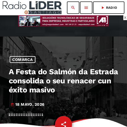
search
menu
play_arrow
RADIO
X
COMARCA
A Festa do Salmón da Estrada
consolida o seu renacer cun
éxito masivo
18 MAYO, 2026
today
share
email