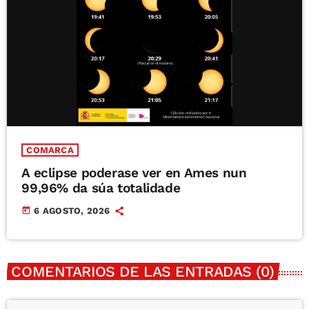
COMARCA
A eclipse poderase ver en Ames nun
99,96% da súa totalidade
today
6 AGOSTO, 2026
COMENTARIOS DE LAS ENTRADAS (0)