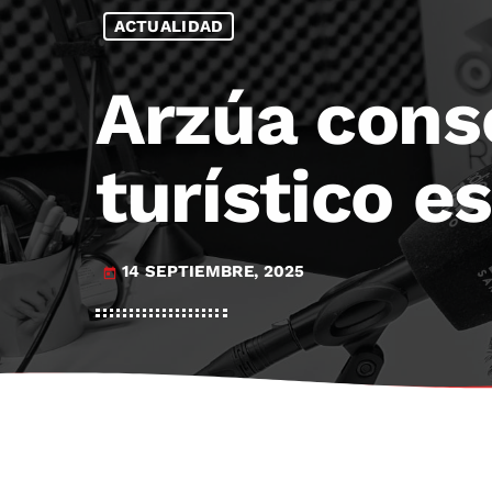
ACTUALIDAD
Arzúa cons
turístico e
14 SEPTIEMBRE, 2025
today