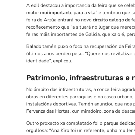
A edil destacou a importancia da feira que se cele
motor moi importante para a vila”
e lembrou que se
feira de Arzúa entrará no novo
circuito galego de fe
recoñecemento que “a situará no lugar que merece
feiras máis importantes de Galicia, que xa o é, pe
Balado tamén puxo o foco na recuperación da
Feir
últimos anos perdeu peso. “Queremos revitalizar u
identidade”, explicou.
Patrimonio, infraestruturas e
No ámbito das infraestruturas, a concelleira agr
obras en diferentes parroquias e no casco urbano, 
instalacións deportivas. Tamén anunciou que nos 
Fervenza das Hortas
, cun miradoiro, zona de desca
Outro proxecto xa completado foi o
parque dedicad
orgullosa: “Ana Kiro foi un referente, unha mulle