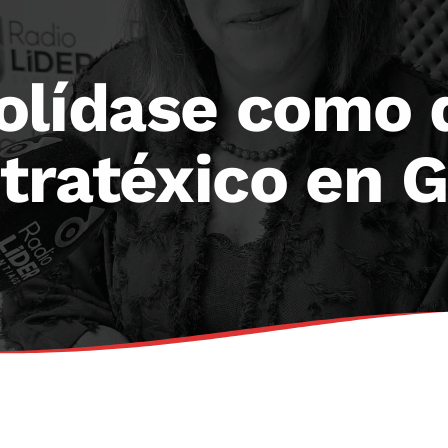
olídase como 
stratéxico en G