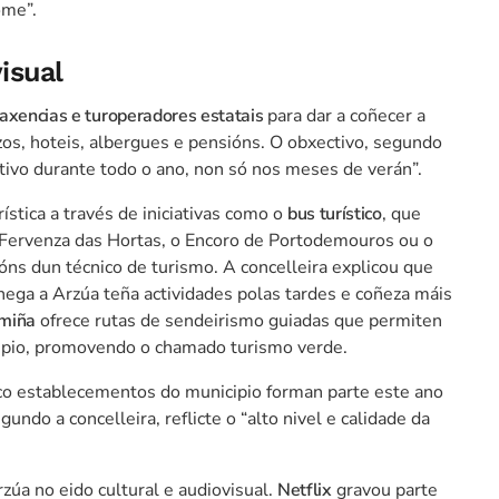
ome”.
isual
axencias e turoperadores estatais
para dar a coñecer a
zos, hoteis, albergues e pensións. O obxectivo, segundo
tivo durante todo o ano, non só nos meses de verán”.
ística a través de iniciativas como o
bus turístico
, que
a Fervenza das Hortas, o Encoro de Portodemouros ou o
ns dun técnico de turismo. A concelleira explicou que
hega a Arzúa teña actividades polas tardes e coñeza máis
miña
ofrece rutas de sendeirismo guiadas que permiten
icipio, promovendo o chamado turismo verde.
co establecementos do municipio forman parte este ano
gundo a concelleira, reflicte o “alto nivel e calidade da
zúa no eido cultural e audiovisual.
Netflix
gravou parte