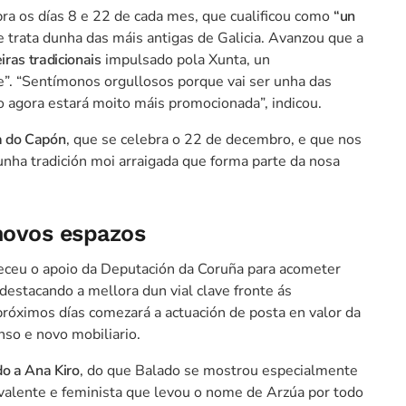
bra os días 8 e 22 de cada mes, que cualificou como
“un
 trata dunha das máis antigas de Galicia. Avanzou que a
iras tradicionais
impulsado pola Xunta, un
”. “Sentímonos orgullosos porque vai ser unha das
ro agora estará moito máis promocionada”, indicou.
a do Capón
, que se celebra o 22 de decembro, e que nos
nha tradición moi arraigada que forma parte da nosa
 novos espazos
adeceu o apoio da Deputación da Coruña para acometer
destacando a mellora dun vial clave fronte ás
próximos días comezará a actuación de posta en valor da
nso e novo mobiliario.
o a Ana Kiro
, do que Balado se mostrou especialmente
r valente e feminista que levou o nome de Arzúa por todo