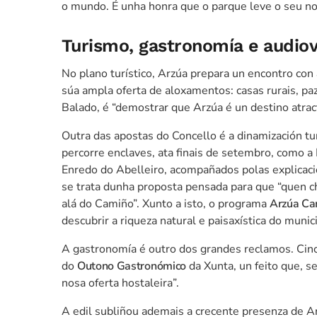
o mundo. É unha honra que o parque leve o seu n
Turismo, gastronomía e audiov
No plano turístico, Arzúa prepara un encontro con
súa ampla oferta de aloxamentos: casas rurais, pa
Balado, é “demostrar que Arzúa é un destino atrac
Outra das apostas do Concello é a dinamización tur
percorre enclaves, ata finais de setembro, como 
Enredo do Abelleiro, acompañados polas explicació
se trata dunha proposta pensada para que “quen c
alá do Camiño”. Xunto a isto, o programa
Arzúa Ca
descubrir a riqueza natural e paisaxística do mun
A gastronomía é outro dos grandes reclamos. Cin
do
Outono Gastronómico
da Xunta, un feito que, se
nosa oferta hostaleira”.
A edil subliñou ademais a crecente presenza de Ar