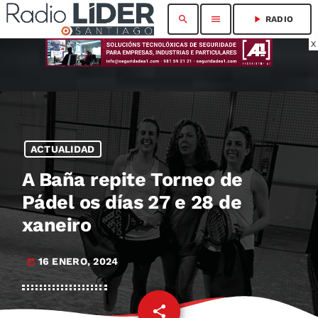
search
menu
play_arrow
RADIO
X
ACTUALIDAD
A Baña repite Torneo de
Pádel os días 27 e 28 de
xaneiro
16 ENERO, 2024
today
share
email