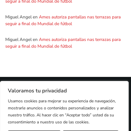
seguir a final do Mundial de fútbol
Miguel Angel
en
Ames autoriza pantallas nas terrazas para
seguir a final do Mundial de fútbol
Miguel Angel
en
Ames autoriza pantallas nas terrazas para
seguir a final do Mundial de fútbol
2024 © PROPIEDAD DE
DEZASETE MEDIA SL
- 97.7 FM
Valoramos tu privacidad
PRIVACIDAD
Usamos cookies para mejorar su experiencia de navegación,
COOKIES
AVISO LEGAL
mostrarle anuncios o contenidos personalizados y analizar
PUBLICIDAD
CONTACTO
nuestro tráfico. Al hacer clic en “Aceptar todo” usted da su
consentimiento a nuestro uso de las cookies.