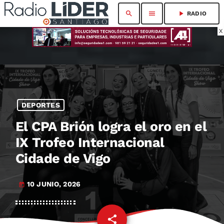
search
menu
play_arrow
RADIO
X
DEPORTES
El CPA Brión logra el oro en el
IX Trofeo Internacional
Cidade de Vigo
10 JUNIO, 2026
today
share
email