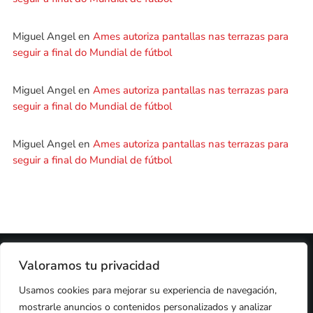
Miguel Angel
en
Ames autoriza pantallas nas terrazas para
seguir a final do Mundial de fútbol
Miguel Angel
en
Ames autoriza pantallas nas terrazas para
seguir a final do Mundial de fútbol
Miguel Angel
en
Ames autoriza pantallas nas terrazas para
seguir a final do Mundial de fútbol
2024 © PROPIEDAD DE
DEZASETE MEDIA SL
- 97.7 FM
Valoramos tu privacidad
PRIVACIDAD
Usamos cookies para mejorar su experiencia de navegación,
COOKIES
AVISO LEGAL
mostrarle anuncios o contenidos personalizados y analizar
PUBLICIDAD