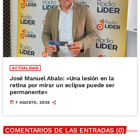
ACTUALIDAD
José Manuel Abalo: «Una lesión en la
retina por mirar un eclipse puede ser
permanente»
today
7 AGOSTO, 2026
COMENTARIOS DE LAS ENTRADAS (0)