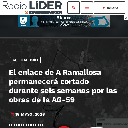
search
menu
play_arrow
RADIO
X
ACTUALIDAD
El enlace de A Ramallosa
permanecerá cortado
durante seis semanas por las
obras de la AG-59
19 MAYO, 2026
today