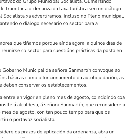
rtavoz do Grupo Municipal Socialista, Gumersindo
e tramitar a ordenanza da taxa turística sen un diálogo
l Socialista xa advertíramos, incluso no Pleno municipal,
ntendo o diálogo necesario co sector para a
ores que tiñamos porque aínda agora, a quince días de
 reunirse co sector para cuestións prácticas da posta en
 o Goberno Municipal da señora Sanmartín convoque ao
tións básicas como o funcionamento da autoliquidación, as
e deben conservar os establecementos.
entre en vigor en pleno mes de agosto, coincidindo coa
ímoslle á alcaldesa, á señora Sanmartín, que reconsidere a
no mes de agosto, con tan pouco tempo para que os
iu o portavoz socialista.
sidere os prazos de aplicación da ordenanza, abra un