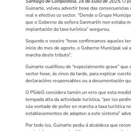
Santiago de Compostela, 16 de xullo de 2025.
O po
Guinarte, volveu advertir hoxe das consecuencias d
real e efectivo co sector. “Dende o Grupo Municipa
que o Goberno da señora Sanmartín non estaba ma
implantación da taxa turística” asegurou.
Segundo o voceiro “hoxe confirmamos aqueles tem
inicio do mes de agosto, o Goberno Municipal vai a
marcha deste tributo”.
Guinarte cualificou de “especialmente grave” que
sector hoxe, ás cinco da tarde, para explicar cues
declaracións responsables ou a documentación qu
O PSdeG considera tamén un erro que esta medida 
tempada alta da actividade turística, “por iso ped
súa vontade de poñer en marcha a taxa turística 
establecementos de adapten a este sistema” advert
Por todo iso, Guinarte pediu á alcaldesa que recon