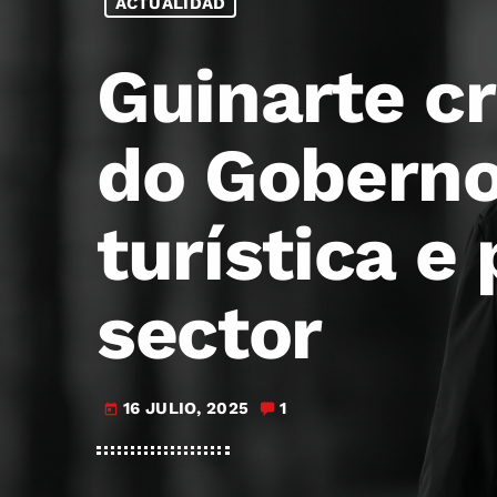
ACTUALIDAD
Guinarte cr
do Goberno
turística e
sector
16 JULIO, 2025
1
today