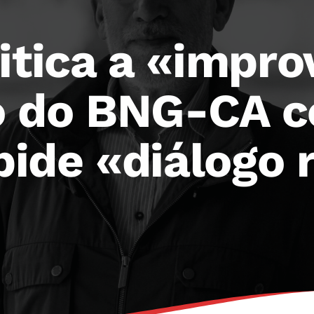
itica a «impro
 do BNG-CA c
 pide «diálogo 