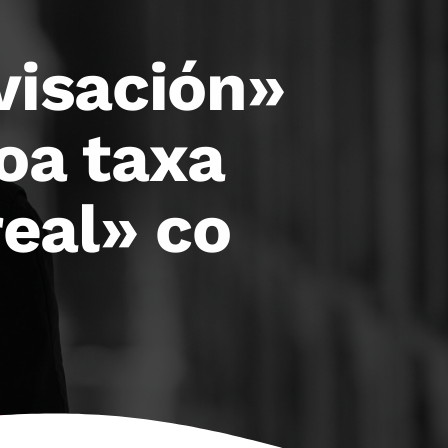
visación»
oa taxa
real» co