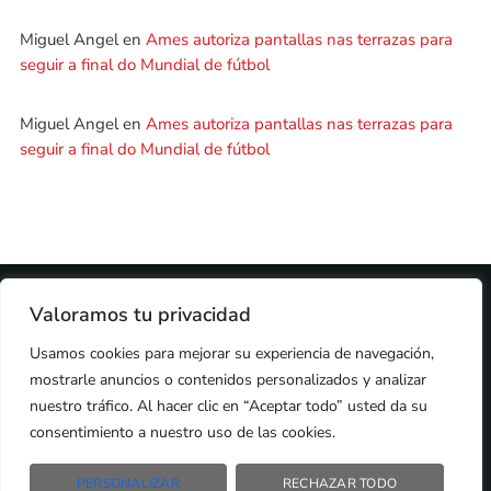
Miguel Angel
en
Ames autoriza pantallas nas terrazas para
seguir a final do Mundial de fútbol
Miguel Angel
en
Ames autoriza pantallas nas terrazas para
seguir a final do Mundial de fútbol
2024 © PROPIEDAD DE
DEZASETE MEDIA SL
- 97.7 FM
Valoramos tu privacidad
PRIVACIDAD
Usamos cookies para mejorar su experiencia de navegación,
COOKIES
AVISO LEGAL
mostrarle anuncios o contenidos personalizados y analizar
PUBLICIDAD
CONTACTO
nuestro tráfico. Al hacer clic en “Aceptar todo” usted da su
consentimiento a nuestro uso de las cookies.
PERSONALIZAR
RECHAZAR TODO