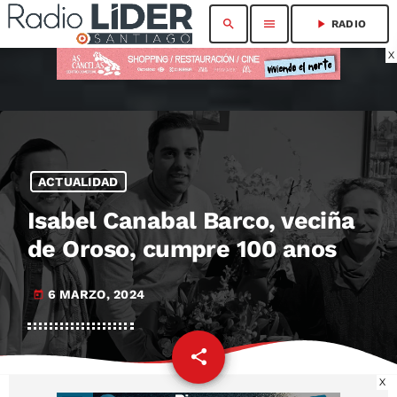
search
menu
play_arrow
RADIO
X
ACTUALIDAD
Isabel Canabal Barco, veciña
de Oroso, cumpre 100 anos
6 MARZO, 2024
today
share
email
X