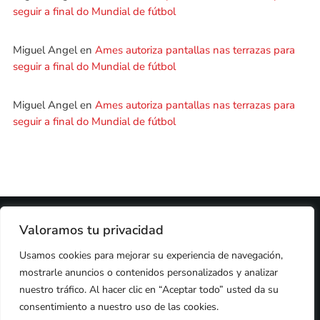
seguir a final do Mundial de fútbol
Miguel Angel
en
Ames autoriza pantallas nas terrazas para
seguir a final do Mundial de fútbol
Miguel Angel
en
Ames autoriza pantallas nas terrazas para
seguir a final do Mundial de fútbol
2024 © PROPIEDAD DE
DEZASETE MEDIA SL
- 97.7 FM
Valoramos tu privacidad
PRIVACIDAD
Usamos cookies para mejorar su experiencia de navegación,
COOKIES
AVISO LEGAL
mostrarle anuncios o contenidos personalizados y analizar
PUBLICIDAD
CONTACTO
nuestro tráfico. Al hacer clic en “Aceptar todo” usted da su
consentimiento a nuestro uso de las cookies.