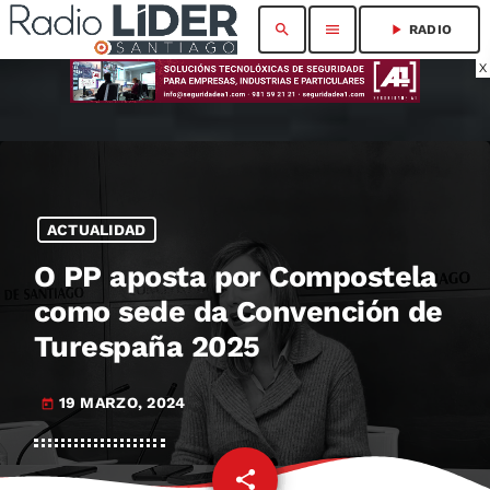
search
menu
play_arrow
RADIO
X
ACTUALIDAD
O PP aposta por Compostela
como sede da Convención de
Turespaña 2025
19 MARZO, 2024
today
share
email