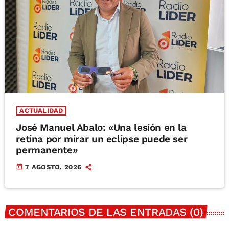
ACTUALIDAD
José Manuel Abalo: «Una lesión en la
retina por mirar un eclipse puede ser
permanente»
today
7 AGOSTO, 2026
COMENTARIOS DE LAS ENTRADAS (0)