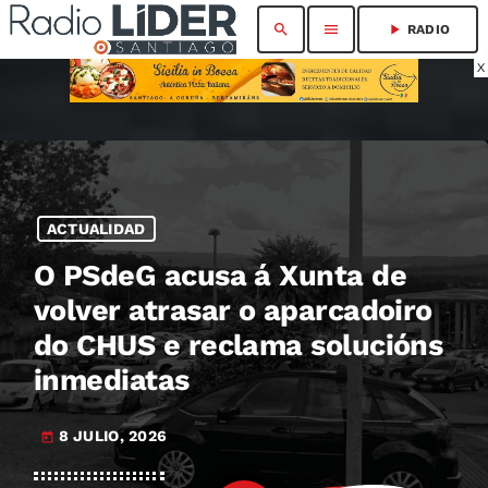
search
menu
play_arrow
RADIO
X
ACTUALIDAD
O PSdeG acusa á Xunta de
volver atrasar o aparcadoiro
do CHUS e reclama solucións
inmediatas
8 JULIO, 2026
today