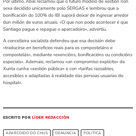
Por último, Abal reclamou que o futuro modelo de xestión non
sexa decidido unicamente polo SERGAS e lembrou que a
bonificación do 100% do IBI suporá deixar de ingresar arredor
dun millón de euros anuais. «O que non pode acontecer é que
Santiago pague e repague o aparcadoiro», advertiu.
A concelleira socialista defendeu que esa decisión debe
«traducirse en beneficios reais para os composteláns e
compostelás», mediante «exencións, bonificacións ou condicións
especiais». Ademais, reclamou «un compromiso explícito» da
Xunta cunha «xestión pública» e con «tarifas razoables,
accesibles e adaptadas á realidade das persoas usuarias do
hospital».
ESCRITO POR
LÍDER REDACCIÓN
APARCOIDO DO CHUS
DENUNCIA
POLITICA