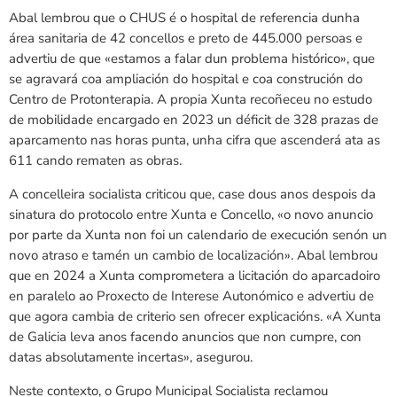
Abal lembrou que o CHUS é o hospital de referencia dunha
área sanitaria de 42 concellos e preto de 445.000 persoas e
advertiu de que «estamos a falar dun problema histórico», que
se agravará coa ampliación do hospital e coa construción do
Centro de Protonterapia. A propia Xunta recoñeceu no estudo
de mobilidade encargado en 2023 un déficit de 328 prazas de
aparcamento nas horas punta, unha cifra que ascenderá ata as
611 cando rematen as obras.
A concelleira socialista criticou que, case dous anos despois da
sinatura do protocolo entre Xunta e Concello, «o novo anuncio
por parte da Xunta non foi un calendario de execución senón un
novo atraso e tamén un cambio de localización». Abal lembrou
que en 2024 a Xunta comprometera a licitación do aparcadoiro
en paralelo ao Proxecto de Interese Autonómico e advertiu de
que agora cambia de criterio sen ofrecer explicacións. «A Xunta
de Galicia leva anos facendo anuncios que non cumpre, con
datas absolutamente incertas», asegurou.
Neste contexto, o Grupo Municipal Socialista reclamou