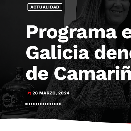
ACTUALIDAD
Programa e
Galicia de
de Camari
28 MARZO, 2024
today