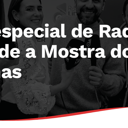
special de Rad
nde a Mostra d
ñas