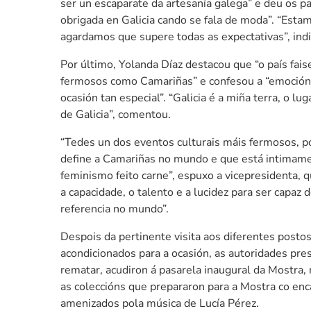
ser un escaparate da artesanía galega” e deu os p
obrigada en Galicia cando se fala de moda”. “Esta
agardamos que supere todas as expectativas”, indi
Por último, Yolanda Díaz destacou que “o país fai
fermosos como Camariñas” e confesou a “emoción 
ocasión tan especial”. “Galicia é a miña terra, o 
de Galicia”, comentou.
“Tedes un dos eventos culturais máis fermosos, po
define a Camariñas no mundo e que está intimament
feminismo feito carne”, espuxo a vicepresidenta,
a capacidade, o talento e a lucidez para ser capaz 
referencia no mundo”.
Despois da pertinente visita aos diferentes posto
acondicionados para a ocasión, as autoridades pre
rematar, acudiron á pasarela inaugural da Mostra,
as coleccións que prepararon para a Mostra co enc
amenizados pola música de Lucía Pérez.