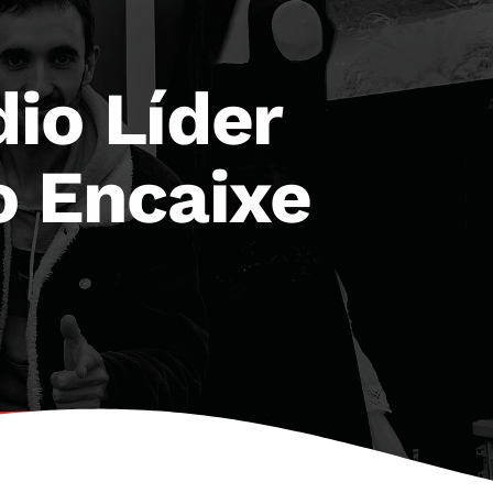
io Líder
o Encaixe