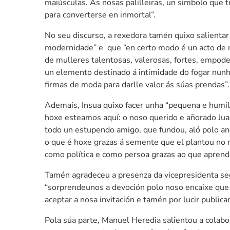
maiúsculas. As nosas palilleiras, un símbolo que t
para converterse en inmortal”.
No seu discurso, a rexedora tamén quixo salientar
modernidade” e que “en certo modo é un acto de 
de mulleres talentosas, valerosas, fortes, empod
un elemento destinado á intimidade do fogar nunh
firmas de moda para darlle valor ás súas prendas”.
Ademais, Insua quixo facer unha “pequena e humi
hoxe esteamos aquí: o noso querido e añorado Jua
todo un estupendo amigo, que fundou, aló polo an
o que é hoxe grazas á semente que el plantou no n
como política e como persoa grazas ao que aprendí
Tamén agradeceu a presenza da vicepresidenta se
“sorprendeunos a devoción polo noso encaixe qu
aceptar a nosa invitación e tamén por lucir publi
Pola súa parte, Manuel Heredia salientou a colabo