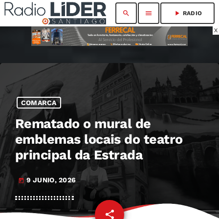
search
menu
play_arrow
RADIO
X
COMARCA
Rematado o mural de
emblemas locais do teatro
principal da Estrada
9 JUNIO, 2026
today
share
email