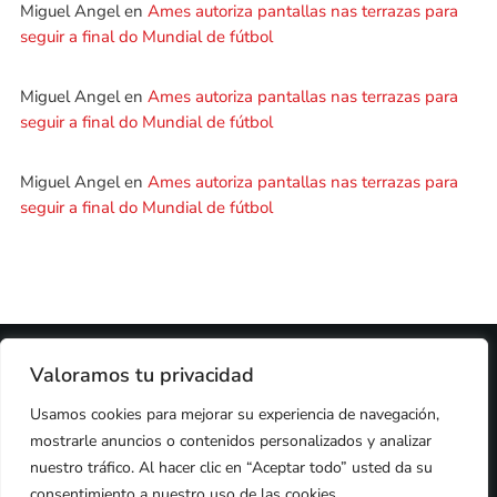
Miguel Angel
en
Ames autoriza pantallas nas terrazas para
seguir a final do Mundial de fútbol
Miguel Angel
en
Ames autoriza pantallas nas terrazas para
seguir a final do Mundial de fútbol
Miguel Angel
en
Ames autoriza pantallas nas terrazas para
seguir a final do Mundial de fútbol
2024 © PROPIEDAD DE
DEZASETE MEDIA SL
- 97.7 FM
Valoramos tu privacidad
PRIVACIDAD
Usamos cookies para mejorar su experiencia de navegación,
COOKIES
AVISO LEGAL
mostrarle anuncios o contenidos personalizados y analizar
PUBLICIDAD
nuestro tráfico. Al hacer clic en “Aceptar todo” usted da su
CONTACTO
consentimiento a nuestro uso de las cookies.