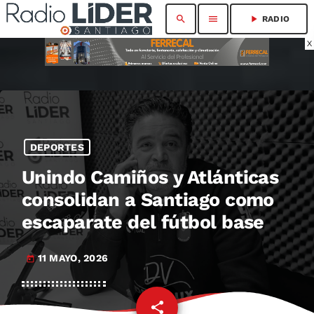
search
menu
play_arrow
RADIO
X
DEPORTES
Unindo Camiños y Atlánticas
consolidan a Santiago como
escaparate del fútbol base
11 MAYO, 2026
today
share
email