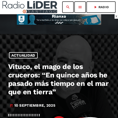
search
menu
play_arrow
RADIO
X
ACTUALIDAD
Vituco, el mago de los
cruceros: “En quince años he
pasado más tiempo en el mar
que en tierra”
10 SEPTIEMBRE, 2025
today