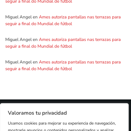
seguir a final do Mundial de fútbol
Miguel Angel
en
Ames autoriza pantallas nas terrazas para
seguir a final do Mundial de fútbol
Miguel Angel
en
Ames autoriza pantallas nas terrazas para
seguir a final do Mundial de fútbol
Miguel Angel
en
Ames autoriza pantallas nas terrazas para
seguir a final do Mundial de fútbol
2024 © PROPIEDAD DE
DEZASETE MEDIA SL
- 97.7 FM
Valoramos tu privacidad
PRIVACIDAD
Usamos cookies para mejorar su experiencia de navegación,
COOKIES
AVISO LEGAL
mostrarle anuncios o contenidos personalizados y analizar