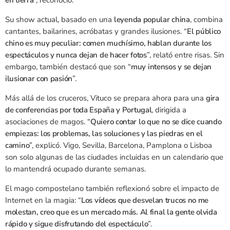
en tierra
”, reconoció.
Su show actual, basado en una
leyenda popular china
, combina
cantantes, bailarines, acróbatas y grandes ilusiones. “
El público
chino es muy peculiar: comen muchísimo, hablan durante los
espectáculos y nunca dejan de hacer fotos
”, relató entre risas. Sin
embargo, también destacó que son “
muy intensos y se dejan
ilusionar con pasión
”.
Más allá de los cruceros, Vituco se prepara ahora para una
gira
de conferencias por toda España y Portugal
, dirigida a
asociaciones de magos. “
Quiero contar lo que no se dice cuando
empiezas: los problemas, las soluciones y las piedras en el
camino
”, explicó. Vigo, Sevilla, Barcelona, Pamplona o Lisboa
son solo algunas de las ciudades incluidas en un calendario que
lo mantendrá ocupado durante semanas.
El mago compostelano también reflexionó sobre el impacto de
Internet en la magia: “
Los vídeos que desvelan trucos no me
molestan, creo que es un mercado más. Al final la gente olvida
rápido y sigue disfrutando del espectáculo
”.