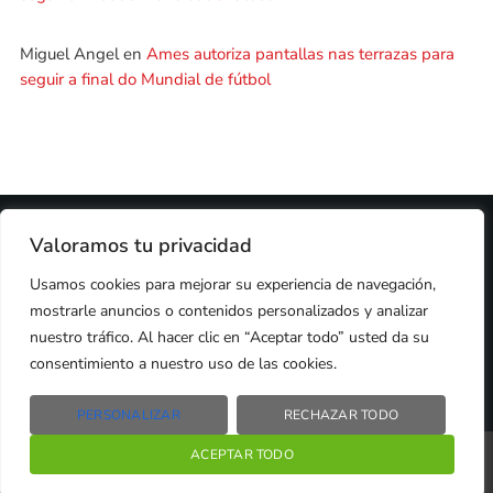
Miguel Angel
en
Ames autoriza pantallas nas terrazas para
seguir a final do Mundial de fútbol
2024 © PROPIEDAD DE
DEZASETE MEDIA SL
- 97.7 FM
Valoramos tu privacidad
PRIVACIDAD
Usamos cookies para mejorar su experiencia de navegación,
COOKIES
AVISO LEGAL
mostrarle anuncios o contenidos personalizados y analizar
PUBLICIDAD
CONTACTO
nuestro tráfico. Al hacer clic en “Aceptar todo” usted da su
consentimiento a nuestro uso de las cookies.
PERSONALIZAR
RECHAZAR TODO
Radio Líder Santiago – 97.7Fm
ACEPTAR TODO
play_arrow
keyboard_arrow_right
Santiago de Compostela