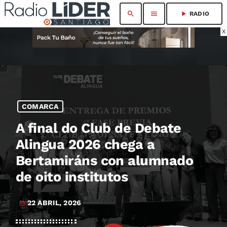
search
menu
play_arrow
RADIO
X
COMARCA
A final do Club de Debate
Alingua 2026 chega a
Bertamiráns con alumnado
de oito institutos
22 ABRIL, 2026
today