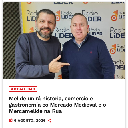
ACTUALIDAD
Melide unirá historia, comercio e
gastronomía co Mercado Medieval e o
Mercamelide na Rúa
today
6 AGOSTO, 2026