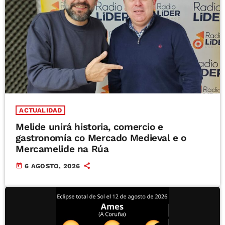
ACTUALIDAD
Melide unirá historia, comercio e
gastronomía co Mercado Medieval e o
Mercamelide na Rúa
today
6 AGOSTO, 2026