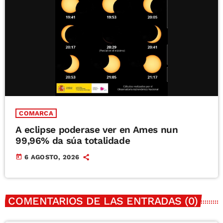
COMARCA
A eclipse poderase ver en Ames nun
99,96% da súa totalidade
today
6 AGOSTO, 2026
COMENTARIOS DE LAS ENTRADAS (0)