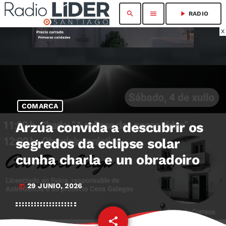
search
menu
play_arrow
RADIO
X
COMARCA
Arzúa convida a descubrir os
segredos da eclipse solar
cunha charla e un obradoiro
29 JUNIO, 2026
today
share
email