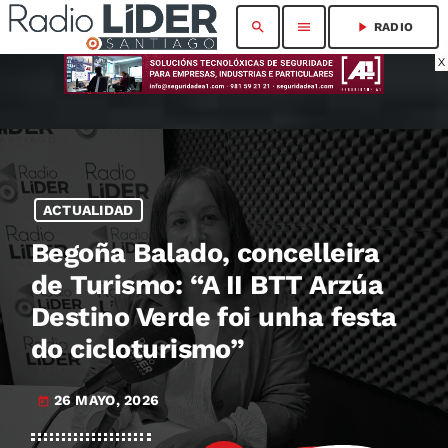
search
menu
play_arrow
RADIO
X
ACTUALIDAD
Begoña Balado, concelleira
de Turismo: “A II BTT Arzúa
Destino Verde foi unha festa
do cicloturismo”
26 MAYO, 2026
today