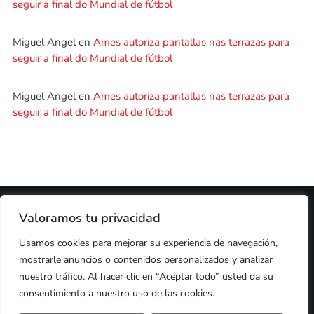
seguir a final do Mundial de fútbol
Miguel Angel
en
Ames autoriza pantallas nas terrazas para
seguir a final do Mundial de fútbol
Miguel Angel
en
Ames autoriza pantallas nas terrazas para
seguir a final do Mundial de fútbol
2024 © PROPIEDAD DE
DEZASETE MEDIA SL
- 97.7 FM
Valoramos tu privacidad
PRIVACIDAD
Usamos cookies para mejorar su experiencia de navegación,
COOKIES
AVISO LEGAL
mostrarle anuncios o contenidos personalizados y analizar
PUBLICIDAD
CONTACTO
nuestro tráfico. Al hacer clic en “Aceptar todo” usted da su
consentimiento a nuestro uso de las cookies.