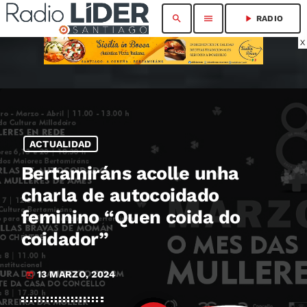
search
menu
play_arrow
RADIO
X
ACTUALIDAD
Bertamiráns acolle unha
charla de autocoidado
feminino “Quen coida do
coidador”
13 MARZO, 2024
today