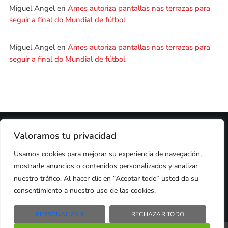
Miguel Angel
en
Ames autoriza pantallas nas terrazas para
seguir a final do Mundial de fútbol
Miguel Angel
en
Ames autoriza pantallas nas terrazas para
seguir a final do Mundial de fútbol
2024 © PROPIEDAD DE
DEZASETE MEDIA SL
- 97.7 FM
Valoramos tu privacidad
PRIVACIDAD
Usamos cookies para mejorar su experiencia de navegación,
COOKIES
AVISO LEGAL
mostrarle anuncios o contenidos personalizados y analizar
PUBLICIDAD
nuestro tráfico. Al hacer clic en “Aceptar todo” usted da su
CONTACTO
consentimiento a nuestro uso de las cookies.
PERSONALIZAR
RECHAZAR TODO