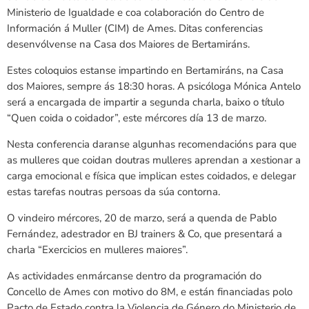
Ministerio de Igualdade e coa colaboración do Centro de
Información á Muller (CIM) de Ames. Ditas conferencias
desenvólvense na Casa dos Maiores de Bertamiráns.
Estes coloquios estanse impartindo en Bertamiráns, na Casa
dos Maiores, sempre ás 18:30 horas. A psicóloga Mónica Antelo
será a encargada de impartir a segunda charla, baixo o título
“Quen coida o coidador”, este mércores día 13 de marzo.
Nesta conferencia daranse algunhas recomendacións para que
as mulleres que coidan doutras mulleres aprendan a xestionar a
carga emocional e física que implican estes coidados, e delegar
estas tarefas noutras persoas da súa contorna.
O vindeiro mércores, 20 de marzo, será a quenda de Pablo
Fernández, adestrador en BJ trainers & Co, que presentará a
charla “Exercicios en mulleres maiores”.
As actividades enmárcanse dentro da programación do
Concello de Ames con motivo do 8M, e están financiadas polo
Pacto de Estado contra la Violencia de Género do Ministerio de