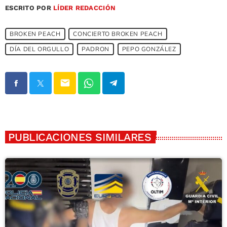
ESCRITO POR
LÍDER REDACCIÓN
BROKEN PEACH
CONCIERTO BROKEN PEACH
DÍA DEL ORGULLO
PADRON
PEPO GONZÁLEZ
email
PUBLICACIONES SIMILARES