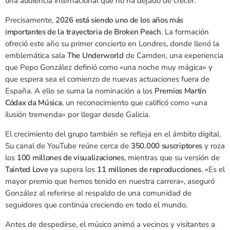
una audiencia internacional que no ha dejado de crecer.
Precisamente,
2026 está siendo uno de los años más
importantes de la trayectoria de Broken Peach
. La formación
ofreció este año su primer concierto en Londres, donde llenó la
emblemática sala
The Underworld
de Camden, una experiencia
que Pepo González definió como «una noche muy mágica» y
que espera sea el comienzo de nuevas actuaciones fuera de
España. A ello se suma la nominación a los
Premios Martín
Códax da Música
, un reconocimiento que calificó como «una
ilusión tremenda» por llegar desde Galicia.
El crecimiento del grupo también se refleja en el ámbito digital.
Su canal de YouTube reúne cerca de
350.000 suscriptores
y roza
los
100 millones de visualizaciones
, mientras que su versión de
Tainted Love
ya supera los
11 millones de reproducciones
. «Es el
mayor premio que hemos tenido en nuestra carrera», aseguró
González al referirse al respaldo de una comunidad de
seguidores que continúa creciendo en todo el mundo.
Antes de despedirse, el músico animó a vecinos y visitantes a