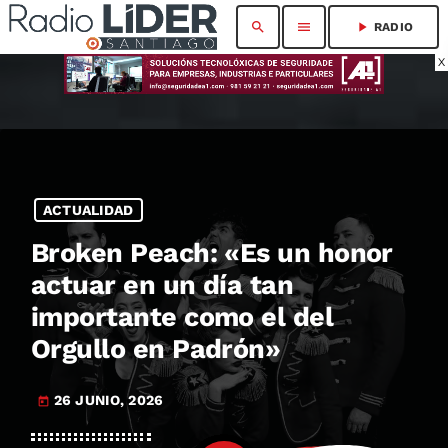
search
menu
play_arrow
RADIO
X
ACTUALIDAD
Broken Peach: «Es un honor
actuar en un día tan
importante como el del
Orgullo en Padrón»
26 JUNIO, 2026
today