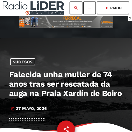
search
menu
play_arrow
RADIO
X
SUCESOS
Falecida unha muller de 74
anos tras ser rescatada da
auga na Praia Xardín de Boiro
27 MAYO, 2026
today
share
email