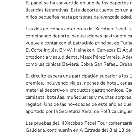
El pádel se ha convertido en uno de los deportes 
licencias federativas. Este deporte cuenta con un
niños pequeños hasta personas de avanzada edad.
Las dos ediciones anteriores del Xacobeo Padel Tou
combinando deporte, degustaciones gastronómicas 
vuelve a contar con el patrocinio principal de Tur
El Corte Inglés, BMW, Heineken, Cervezas El Águila
ortodoncia y salud dental Maex Pérez Varela. Ade
como las clínicas Baviera, Cobre San Rafael, Dream
El circuito espera una participación superior a lo
premios, incluyendo viajes, noches de hotel, cenas
material deportivo y productos gastronómicos. Cad
camiseta, botellas, muñequeras y muchas sorpresa
regalos. Una de las novedades de este año es que c
aportado por la Secretaría Xeral de Política Lingüís
Las pruebas del III Xacobeo Padel Tour comenzarán 
Galiciana, continuarán en A Estrada del 8 al 13 de