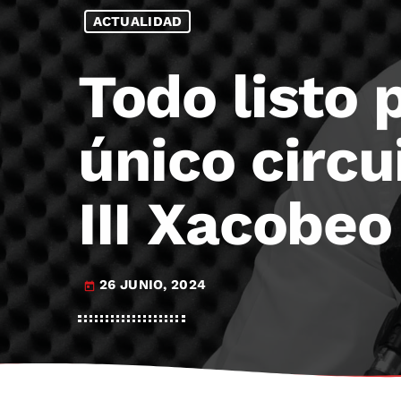
ACTUALIDAD
Todo listo 
único circu
III Xacobeo
26 JUNIO, 2024
today