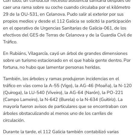
Con todo, un conductor necesitó asistencia sanitaria después de
caer una rama sobre su coche cuando circulaba por el kilómetro
29 de la OU-531, en Celanova. Pudo salir al exterior por sus
propios medios y desde el 112 Galicia se solicitó la participación
en el operativo de Urgencias Sanitarias de Galicia-061, de los
efectivos del GES de Terras de Celanova y de la Guardia Civil de
Tráfico.
En Rubiáns, Vilagarcía, cayó un árbol de grandes dimensiones
sobre un turismo estacionado en el que había gente dentro. Por
fortuna, no hubo que lamentar personas heridas.
También, los árboles y ramas produjeron incidencias en el
tráfico en vías como la A-55 (Vigo), la AG-46 (Moaña), la N-120
(Quiroga), la LU-540 (Viveiro), la AG-64 (Narón), la PO-221
(Campo Lameiro), la N-642 (Burela) o la N-634 (Guitiriz). La
mayoría fueron avisos de particulares que se encontraban con
árboles obstaculizando al menos uno de los carriles de
circulación.
Durante la tarde, el 112 Galicia también contabilizó varias