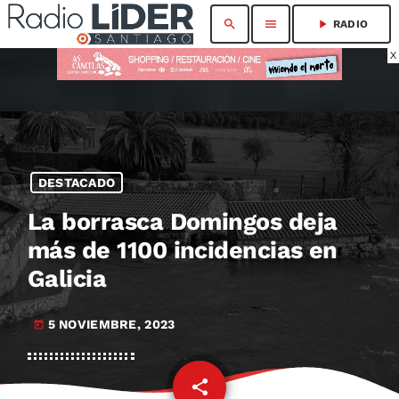
search
menu
play_arrow
RADIO
X
DESTACADO
La borrasca Domingos deja
más de 1100 incidencias en
Galicia
5 NOVIEMBRE, 2023
today
share
email