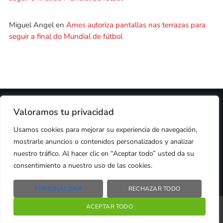
Miguel Angel
en
Ames autoriza pantallas nas terrazas para
seguir a final do Mundial de fútbol
2024 © PROPIEDAD DE
DEZASETE MEDIA SL
- 97.7 FM
Valoramos tu privacidad
PRIVACIDAD
Usamos cookies para mejorar su experiencia de navegación,
COOKIES
AVISO LEGAL
mostrarle anuncios o contenidos personalizados y analizar
PUBLICIDAD
CONTACTO
nuestro tráfico. Al hacer clic en “Aceptar todo” usted da su
consentimiento a nuestro uso de las cookies.
PERSONALIZAR
RECHAZAR TODO
Radio Líder Santiago – 97.7Fm
ACEPTAR TODO
play_arrow
keyboard_arrow_right
Santiago de Compostela