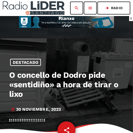
search
menu
play_arrow
RADIO
X
DESTACADO
O concello de Dodro pide
«sentidiño» a hora de tirar o
lixo
30 NOVIEMBRE, 2023
today
share
email