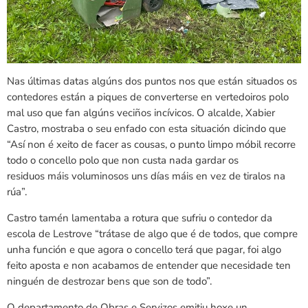
Nas últimas datas algúns dos puntos nos que están situados os
contedores están a piques de converterse en vertedoiros polo
mal uso que fan algúns veciños incívicos. O alcalde, Xabier
Castro, mostraba o seu enfado con esta situación dicindo que
“Así non é xeito de facer as cousas, o punto limpo móbil recorre
todo o concello polo que non custa nada gardar os
residuos máis voluminosos uns días máis en vez de tiralos na
rúa”.
Castro tamén lamentaba a rotura que sufriu o contedor da
escola de Lestrove “trátase de algo que é de todos, que compre
unha función e que agora o concello terá que pagar, foi algo
feito aposta e non acabamos de entender que necesidade ten
ninguén de destrozar bens que son de todo”.
O departamento de Obras e Servizos emitiu hoxe un