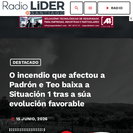
search
menu
play_arrow
RADIO
X
DESTACADO
O incendio que afectou a
Padrón e Teo baixa a
Situación 1 tras a súa
evolución favorable
15 JUNIO, 2026
today