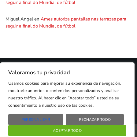
seguir a final do Mundial de fútbol
Miguel Angel
en
Ames autoriza pantallas nas terrazas para
seguir a final do Mundial de fútbol
2024 © PROPIEDAD DE
DEZASETE MEDIA SL
- 97.7 FM
Valoramos tu privacidad
PRIVACIDAD
Usamos cookies para mejorar su experiencia de navegación,
COOKIES
AVISO LEGAL
mostrarle anuncios o contenidos personalizados y analizar
PUBLICIDAD
CONTACTO
nuestro tráfico. Al hacer clic en “Aceptar todo” usted da su
consentimiento a nuestro uso de las cookies.
PERSONALIZAR
RECHAZAR TODO
Radio Líder Santiago – 97.7Fm
ACEPTAR TODO
play_arrow
keyboard_arrow_right
Santiago de Compostela