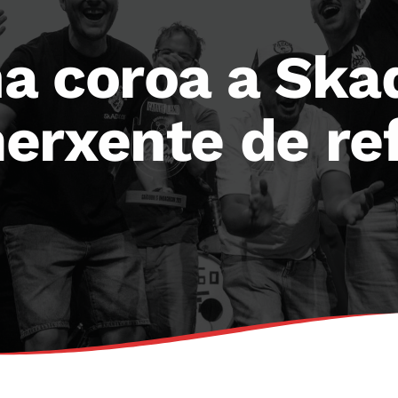
a coroa a Ska
erxente de re