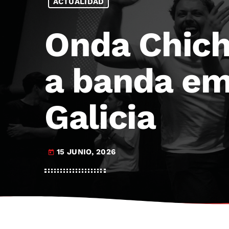
ACTUALIDAD
Onda Chich
a banda em
Galicia
15 JUNIO, 2026
today