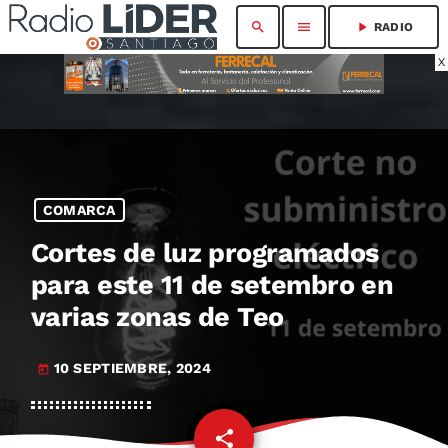
search
menu
play_arrow
RADIO
X
COMARCA
Cortes de luz programados
para este 11 de setembro en
varias zonas de Teo
10 SEPTIEMBRE, 2024
today
share
email