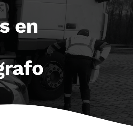
s en
grafo