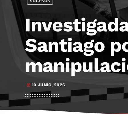
SUCESOS
Investigad
Santiago po
manipulaci
10 JUNIO, 2026
today