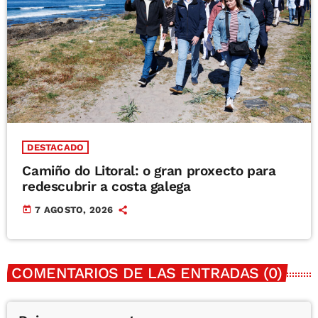
DESTACADO
Camiño do Litoral: o gran proxecto para
redescubrir a costa galega
today
7 AGOSTO, 2026
COMENTARIOS DE LAS ENTRADAS (0)