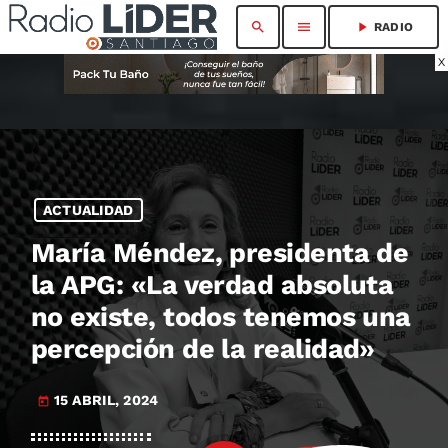
search
menu
play_arrow
RADIO
X
ACTUALIDAD
María Méndez, presidenta de
la APG: «La verdad absoluta
no existe, todos tenemos una
percepción de la realidad»
15 ABRIL, 2024
today