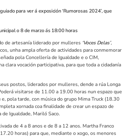
o guiado para ver á exposición ‘Rumorosas 2024’, que
municipal o 8 de marzo ás 18:00 horas
do de artesanía liderado por mulleres
‘Voces Delas’
,
licos, unha ampla oferta de actividades para conmemorar
señada pola Concellería de Igualdade e o CIM,
clara vocación participativa, para que toda a cidadanía
seus postos, liderados por mulleres, dende a rúa Longa
 Poderá visitarse de 11.00 a 19.00 horas nun espazo que
 e, pola tarde, con música do grupo Mima Truck (18.30
mpleta xornada coa finalidade de crear un espazo de
a de Igualdade, Mariló Saco.
ativada de 4 a 8 anos e de 8 a 12 anos. Martha Franco
E 17.20 horas) para que, mediante o xogo, os menores