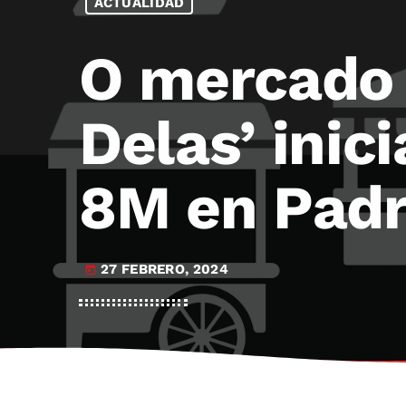
ACTUALIDAD
O mercado 
Delas’ inic
8M en Pad
27 FEBRERO, 2024
today