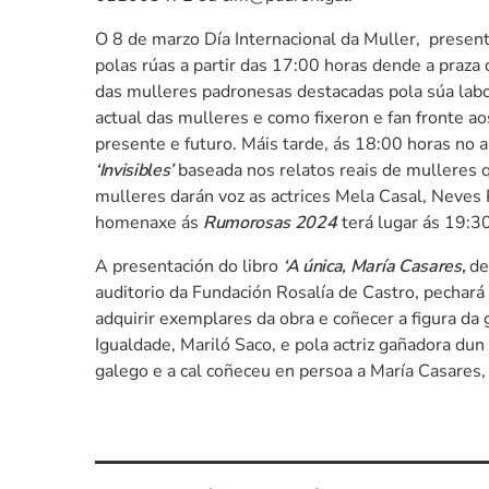
O 8 de marzo Día Internacional da Muller, presen
polas rúas a partir das 17:00 horas dende a praza 
das mulleres padronesas destacadas pola súa labor
actual das mulleres e como fixeron e fan fronte ao
presente e futuro. Máis tarde, ás 18:00 horas no a
‘Invisibles’
baseada nos relatos reais de mulleres q
mulleres darán voz as actrices Mela Casal, Neves R
homenaxe ás
Rumorosas 2024
terá lugar ás 19:30
A presentación do libro
‘A única, María Casares,
de
auditorio da Fundación Rosalía de Castro, pechará
adquirir exemplares da obra e coñecer a figura da 
Igualdade, Mariló Saco, e pola actriz gañadora du
galego e a cal coñeceu en persoa a María Casares,