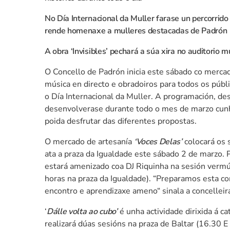
No Día Internacional da Muller farase un percorrid
rende homenaxe a mulleres destacadas de Padrón
A obra ‘Invisibles’ pechará a súa xira no auditorio 
O Concello de Padrón inicia este sábado co merca
música en directo e obradoiros para todos os púb
o Día Internacional da Muller. A programación, de
desenvolverase durante todo o mes de marzo cunha 
poida desfrutar das diferentes propostas.
O mercado de artesanía
‘Voces Delas’
colocará os 
ata a praza da Igualdade este sábado 2 de marzo.
estará amenizado coa DJ Riquinha na sesión vermú
horas na praza da Igualdade). “Preparamos esta co
encontro e aprendizaxe ameno“ sinala a concelleir
‘
Dálle volta ao cubo’
é unha actividade dirixida á c
realizará dúas sesións na praza de Baltar (16.30 