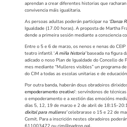
aprendan a crear diferentes historias que rachara
convivencia máis igualitaria.
As persoas adultas poderán participar na
‘Danza R
Igualdade (17.00 horas). A proposta de Martha Fra
dende a primeira sesión mediante a consciencia c
Entre o 5 e 6 de marzo, os nenos e nenas do CEIP R
teatro infantil ‘
A miña historia’
baseada na figura d
adicado o noso Plan de Igualdade do Concello de P
mes mediante “Mulleres visibles” un programa de a
do CIM a todas as escolas unitarias e de educación 
Por outra banda, haberán dous obradoiros dirixidos
empoderamento creativo’
: servíndonos de técnica
o empoderamento e a xestión das emocións median
días 5, 12, 19 de marzo e 2 de abril de 18:15-20:
dixital para mulleres’
celebrarase o 15 e 22 de mar
Cemit. Para a inscrición nestes obradoiros poderán
611003472 ou cim@padron.gal.