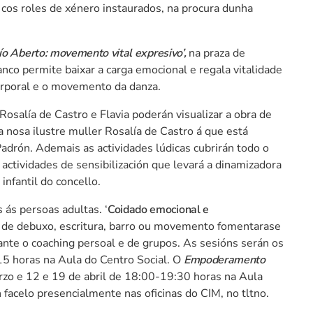
n cos roles de xénero instaurados, na procura dunha
ío Aberto: movemento vital expresivo’,
na praza de
nco permite baixar a carga emocional e regala vitalidade
orporal e o movemento da danza.
osalía de Castro e Flavia poderán visualizar a obra de
a nosa ilustre muller Rosalía de Castro á que está
adrón. Ademais as actividades lúdicas cubrirán todo o
ctividades de sensibilización que levará a dinamizadora
infantil do concello.
 ás persoas adultas. ‘
Coidado emocional e
s de debuxo, escritura, barro ou movemento fomentarase
te o coaching persoal e de grupos. As sesións serán os
15 horas na Aula do Centro Social. O
Empoderamento
zo e 12 e 19 de abril de 18:00-19:30 horas na Aula
 facelo presencialmente nas oficinas do CIM, no tltno.