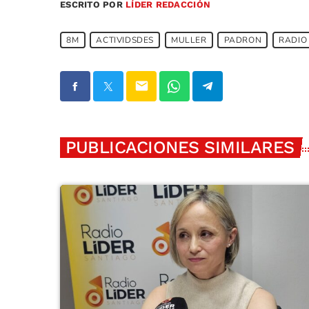
ESCRITO POR
LÍDER REDACCIÓN
8M
ACTIVIDSDES
MULLER
PADRON
RADIO
email
PUBLICACIONES SIMILARES