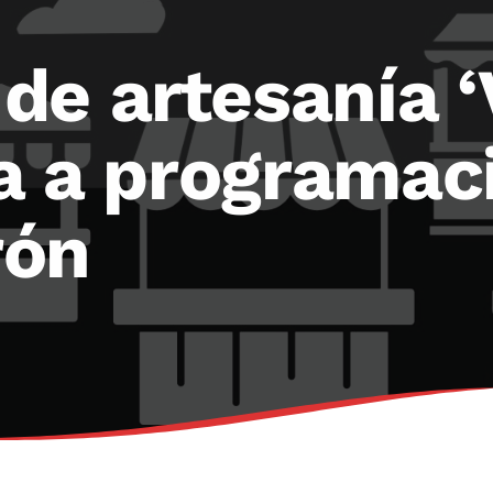
de artesanía 
ia a programac
rón