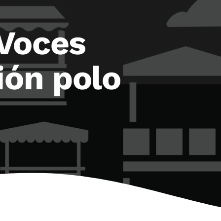
‘Voces
ión polo