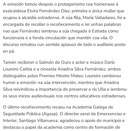
A emoción tomou despois o protagonismo coa homenaxe á
exalcaldesa Elvira Fernández Díaz, primeira e única muller que
ocupou a alcaldía estradense. A súa filla, María Valladares, foi a
encargada de recoller o recoñecemento e ler unhas palabras
nas que Fernández lembrou a súa chegada á Estrada como
funcionaria e a fonda vinculación que mantén coa vila. O
discurso rematou cun sentido aplauso de todo o auditorio posto
en pé.
Tamén recibiron o Salmón de Ouro o actor e músico Darío
Loureiro Carbia e a cineasta Ariadna Silva Fernández, ambos
distinguidos polos Premios Mestre Mateo. Loureiro combinou
humor e emoción na súa intervención, mentres que Ariadna
Silva reivindicou a importancia de preservar o río Ulla e lembrou
os seus inicios audiovisuais nos centros educativos estradenses.
O último recoñecemento recaeu na Academia Galega de
Seguridade Pública (Agasp). O director xeral de Emerxencias e
Interior, Santiago Villanueva, agradeceu o apoio do municipio e
destacou o papel da academia como centro de formación de