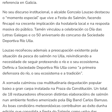
referencia en Galicia.
No seu discurso institucional, o alcalde Gonzalo Louzao destacou
o “momento especial” que vive a Festa do Salmón, facendo
fincapé na crecente implicación da hostalería local e na resposta
masiva do público. Tamén vinculou a celebración co Día das
Letras Galegas e co 50 aniversario do concurso da Sociedade
Deportiva Río Ulla.
Louzao recoñeceu ademais a preocupación existente pola
situación da pesca do salmón no Ulla, reivindicando a
necesidade de seguir protexendo o río e o seu ecosistema.
Definiu a Sociedade Deportiva Río Ulla como “a primeira
defensora do río, o seu ecosistema e a tradición”.
A xornada culminou coa multitudinaria degustación popular
baixo a gran carpa instalada na Praza da Constitución. Un total
de 18 restauradores ofreceron distintas elaboracións de salmón
nun ambiente festivo amenizado pola Big Band Carlos Barruso.
As boas condicións meteorolóxicas contribuíron ao éxito dunha
edición que consolida a Festa do Salmón como unha das