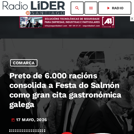
search
menu
play_arrow
RADIO
X
COMARCA
Preto de 6.000 racións
consolida a Festa do Salmón
como gran cita gastronómica
galega
17 MAYO, 2026
today