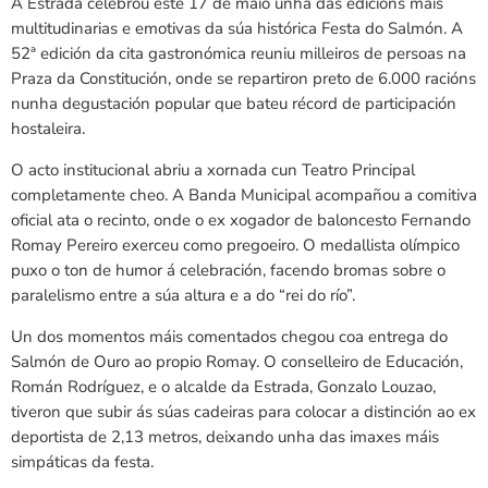
A Estrada celebrou este 17 de maio unha das edicións máis
multitudinarias e emotivas da súa histórica Festa do Salmón. A
52ª edición da cita gastronómica reuniu milleiros de persoas na
Praza da Constitución, onde se repartiron preto de 6.000 racións
nunha degustación popular que bateu récord de participación
hostaleira.
O acto institucional abriu a xornada cun Teatro Principal
completamente cheo. A Banda Municipal acompañou a comitiva
oficial ata o recinto, onde o ex xogador de baloncesto Fernando
Romay Pereiro exerceu como pregoeiro. O medallista olímpico
puxo o ton de humor á celebración, facendo bromas sobre o
paralelismo entre a súa altura e a do “rei do río”.
Un dos momentos máis comentados chegou coa entrega do
Salmón de Ouro ao propio Romay. O conselleiro de Educación,
Román Rodríguez, e o alcalde da Estrada, Gonzalo Louzao,
tiveron que subir ás súas cadeiras para colocar a distinción ao ex
deportista de 2,13 metros, deixando unha das imaxes máis
simpáticas da festa.