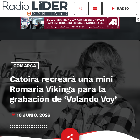
search
menu
play_arrow
RADIO
X
COMARCA
Catoira recreará una mini
Romaría Vikinga para la
grabación de ‘Volando Voy’
10 JUNIO, 2026
today
share
email