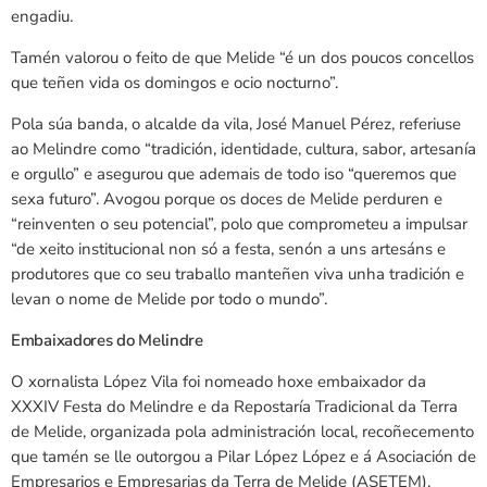
engadiu.
Tamén valorou o feito de que Melide “é un dos poucos concellos
que teñen vida os domingos e ocio nocturno”.
Pola súa banda, o alcalde da vila, José Manuel Pérez, referiuse
ao Melindre como “tradición, identidade, cultura, sabor, artesanía
e orgullo” e asegurou que ademais de todo iso “queremos que
sexa futuro”. Avogou porque os doces de Melide perduren e
“reinventen o seu potencial”, polo que comprometeu a impulsar
“de xeito institucional non só a festa, senón a uns artesáns e
produtores que co seu traballo manteñen viva unha tradición e
levan o nome de Melide por todo o mundo”.
Embaixadores do Melindre
O xornalista López Vila foi nomeado hoxe embaixador da
XXXIV Festa do Melindre e da Repostaría Tradicional da Terra
de Melide, organizada pola administración local, recoñecemento
que tamén se lle outorgou a Pilar López López e á Asociación de
Empresarios e Empresarias da Terra de Melide (ASETEM).