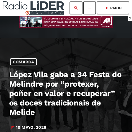
search
menu
play_arrow
RADIO
X
COMARCA
López Vila gaba a 34 Festa do
Melindre por “protexer,
poñer en valor e recuperar”
os doces tradicionais de
Melide
10 MAYO, 2026
today