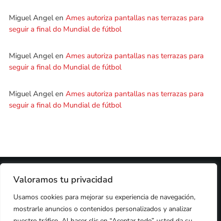
Miguel Angel
en
Ames autoriza pantallas nas terrazas para
seguir a final do Mundial de fútbol
Miguel Angel
en
Ames autoriza pantallas nas terrazas para
seguir a final do Mundial de fútbol
Miguel Angel
en
Ames autoriza pantallas nas terrazas para
seguir a final do Mundial de fútbol
2024 © PROPIEDAD DE
DEZASETE MEDIA SL
- 97.7 FM
Valoramos tu privacidad
PRIVACIDAD
Usamos cookies para mejorar su experiencia de navegación,
COOKIES
AVISO LEGAL
mostrarle anuncios o contenidos personalizados y analizar
PUBLICIDAD
CONTACTO
nuestro tráfico. Al hacer clic en “Aceptar todo” usted da su