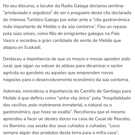
No seu discurso, o locutor da Radio Galega declarou sentirse
“privilexiado e orgulloso” de ser o pregoeiro desta cita declarada
de Interese Turístico Galego por estar ante a “cita gastronómica
máis importante de Melide e da súa contorna”. Fixo un repaso
pola súas orixes, como fillo de emigrantes galegos no País
Vasco e recordou a gran cantidade de xente de Melide que
atopou en Euskadi.
Destacou a importancia de que os mozos e mozas aposten polo
rural, que sigan ou volvan ás aldeas para dinamizar o sector
agrícola ou gandeiro ou aqueles que emprenden novos
negocios para o desenvolvemento económico da súa contorna.
Ademais, reivindicou a importancia do Camiño de Santiago para
Melide á que definiu como “unha vila única” pola “hospitalidade
dos veciños, polo matrimonio inmaterial, o natural ou o
gastronómico, que hoxe se exalta”. Recoñeceu que el mesmo
aprendeu a facer un destes doces na casa de Casal de Riocobo,
no Barreiro, coa axuda dos seus cuñados e cuñadas. “Levo
sempre algún dos produtos desta terra para a miña casa”,