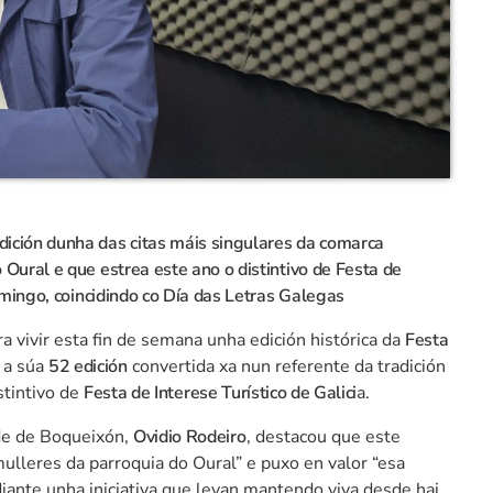
dición dunha das citas máis singulares da comarca
Oural e que estrea este ano o distintivo de Festa de
domingo, coincidindo co Día das Letras Galegas
ra vivir esta fin de semana unha edición histórica da
Festa
á a súa
52 edición
convertida xa nun referente da tradición
stintivo de
Festa de Interese Turístico de Galici
a.
de de
Boqueixón
,
Ovidio Rodeiro
, destacou que este
lleres da parroquia do Oural” e puxo en valor “esa
diante unha iniciativa que levan mantendo viva desde hai