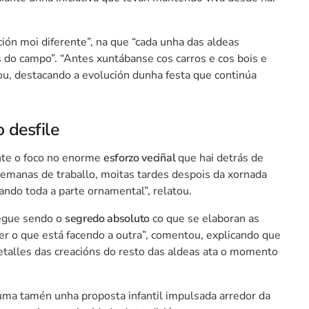
ión moi diferente”, na que “cada unha das aldeas
s do campo”. “Antes xuntábanse cos carros e cos bois e
ou, destacando a evolución dunha festa que continúa
 desfile
nte o foco no enorme
esforzo veciñal
que hai detrás de
 semanas de traballo, moitas tardes despois da xornada
ando toda a parte ornamental”, relatou.
segue sendo o
segredo absoluto
co que se elaboran as
er o que está facendo a outra”, comentou, explicando que
etalles das creacións do resto das aldeas ata o momento
suma tamén unha proposta infantil impulsada arredor da