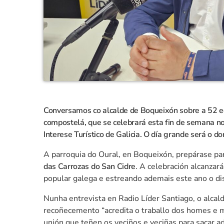
Conversamos co alcalde de
Boqueixón
sobre a 52 e
compostelá, que se celebrará esta fin de semana no 
Interese Turístico de Galicia. O día grande será o 
A parroquia do Oural, en
Boqueixón
, prepárase pa
das Carrozas do San Cidre
. A celebración alcanzar
popular galega e estreando ademais este ano o di
Nunha entrevista en Radio Líder Santiago, o alcal
recoñecemento “acredita o traballo dos homes e mu
unión que teñen os veciños e veciñas para sacar a