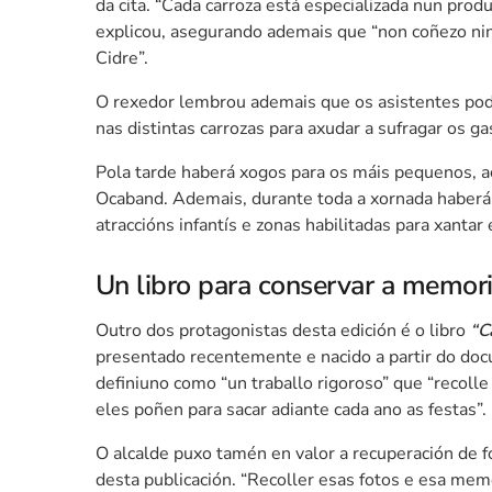
da cita. “Cada carroza está especializada nun produ
explicou, asegurando ademais que “non coñezo nin
Cidre”.
O rexedor lembrou ademais que os asistentes pode
nas distintas carrozas para axudar a sufragar os ga
Pola tarde haberá xogos para os máis pequenos, ac
Ocaband. Ademais, durante toda a xornada haberá e
atraccións infantís e zonas habilitadas para xantar 
Un libro para conservar a memor
Outro dos protagonistas desta edición é o libro
“C
presentado recentemente e nacido a partir do docu
definiuno como “un traballo rigoroso” que “recolle 
eles poñen para sacar adiante cada ano as festas”.
O alcalde puxo tamén en valor a recuperación de fo
desta publicación. “Recoller esas fotos e esa mem