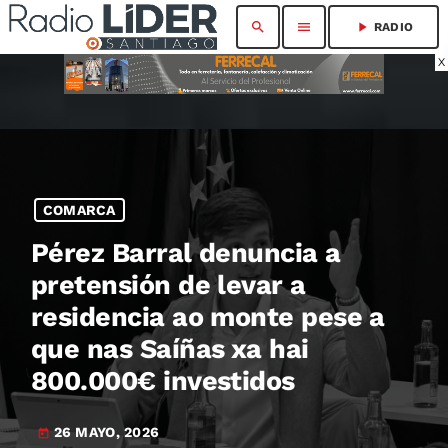
search
menu
play_arrow
RADIO
X
COMARCA
Pérez Barral denuncia a
pretensión de levar a
residencia ao monte pese a
que nas Saíñas xa hai
800.000€ investidos
26 MAYO, 2026
today