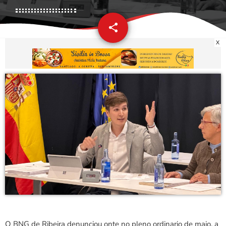
share
email
X
O BNG de Ribeira denunciou onte no pleno ordinario de maio, a