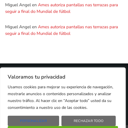
Miguel Angel
en
Ames autoriza pantallas nas terrazas para
seguir a final do Mundial de fútbol
Miguel Angel
en
Ames autoriza pantallas nas terrazas para
seguir a final do Mundial de fútbol
2024 © PROPIEDAD DE
DEZASETE MEDIA SL
- 97.7 FM
Valoramos tu privacidad
PRIVACIDAD
Usamos cookies para mejorar su experiencia de navegación,
COOKIES
AVISO LEGAL
mostrarle anuncios o contenidos personalizados y analizar
PUBLICIDAD
CONTACTO
nuestro tráfico. Al hacer clic en “Aceptar todo” usted da su
consentimiento a nuestro uso de las cookies.
PERSONALIZAR
RECHAZAR TODO