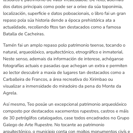
dos datos principais como pode ser a orixe da súa toponimia,
localización, superficie e datos poboacionais, o libro fai un gran
repaso pola súa historia dende a época prehistórica ata a
actualidade, recollendo fitos tan destacados como a famosa
Batalla de Cacheiras.
Tamén fai un amplo repaso polo patrimonio teense, tocando o
natural, arqueolóxico, arquitectónico, etnográfico e inmaterial.
Neste senso, ademais da información de interese, achéganse
fotografías actuais e pasadas que achegan un extra e permiten
ao lector descubrir a maxia de lugares tan destacados como a
Carballeira de Francos, a área recreativa do Xirimbao ou
visualizar a inmensidade do miradoiro da pena do Monte da
Agrela.
Así mesmo, Teo posúe un excepcional patrimonio arqueolóxico
composto por destacados xacementos rupestres, castros e máis
de 30 petróglifos catalogados, case todos encadrados no Grupo
Galego de Arte Rupestre. No tocante ao patrimonio
arquitectónico, o municipio conta con moitos monumentos civís e