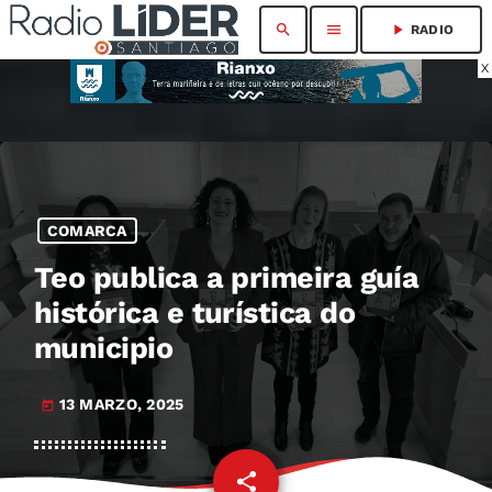
search
menu
play_arrow
RADIO
X
COMARCA
Teo publica a primeira guía
histórica e turística do
municipio
13 MARZO, 2025
today
share
email