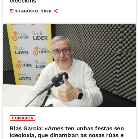
eleccións”
today
10 AGOSTO, 2026
COMARCA
Blas García: «Ames ten unhas festas sen
ideoloxía, que dinamizan as nosas rúas e