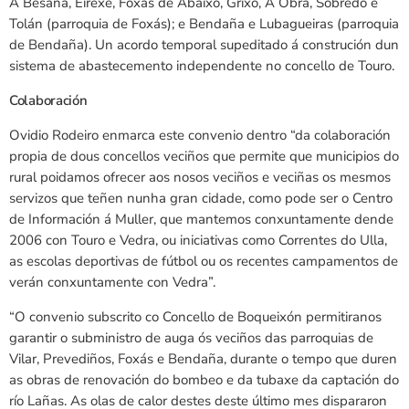
A Besaña, Eirexe, Foxás de Abaixo, Grixó, A Obra, Sobredo e
Tolán (parroquia de Foxás); e Bendaña e Lubagueiras (parroquia
de Bendaña). Un acordo temporal supeditado á construción dun
sistema de abastecemento independente no concello de Touro.
Colaboración
Ovidio Rodeiro enmarca este convenio dentro “da colaboración
propia de dous concellos veciños que permite que municipios do
rural poidamos ofrecer aos nosos veciños e veciñas os mesmos
servizos que teñen nunha gran cidade, como pode ser o Centro
de Información á Muller, que mantemos conxuntamente dende
2006 con Touro e Vedra, ou iniciativas como Correntes do Ulla,
as escolas deportivas de fútbol ou os recentes campamentos de
verán conxuntamente con Vedra”.
“O convenio subscrito co Concello de Boqueixón permitiranos
garantir o subministro de auga ós veciños das parroquias de
Vilar, Prevediños, Foxás e Bendaña, durante o tempo que duren
as obras de renovación do bombeo e da tubaxe da captación do
río Lañas. As olas de calor destes deste último mes dispararon