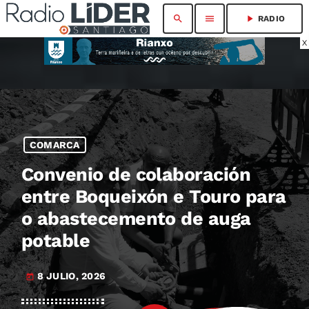
search
menu
play_arrow
RADIO
X
COMARCA
Convenio de colaboración
entre Boqueixón e Touro para
o abastecemento de auga
potable
8 JULIO, 2026
today