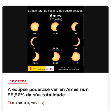
COMARCA
A eclipse poderase ver en Ames nun
99,96% da súa totalidade
today
6 AGOSTO, 2026