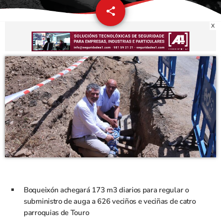
share
email
X
Boqueixón achegará 173 m3 diarios para regular o
subministro de auga a 626 veciños e veciñas de catro
parroquias de Touro