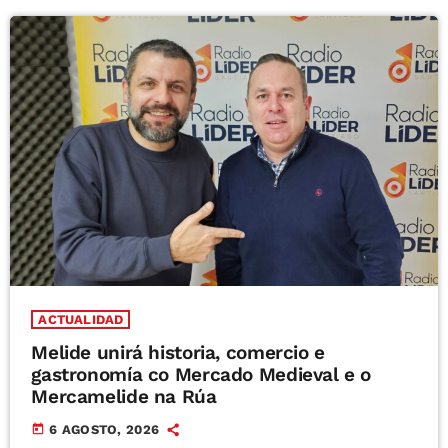
ACTUALIDAD
Melide unirá historia, comercio e
gastronomía co Mercado Medieval e o
Mercamelide na Rúa
today
6 AGOSTO, 2026