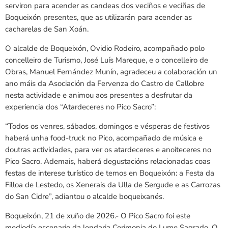
serviron para acender as candeas dos veciños e veciñas de
Boqueixón presentes, que as utilizarán para acender as
cacharelas de San Xoán.
O alcalde de Boqueixón, Ovidio Rodeiro, acompañado polo
concelleiro de Turismo, José Luís Mareque, e o concelleiro de
Obras, Manuel Fernández Munín, agradeceu a colaboración un
ano máis da Asociación da Fervenza do Castro de Callobre
nesta actividade e animou aos presentes a desfrutar da
experiencia dos “Atardeceres no Pico Sacro”:
“Todos os venres, sábados, domingos e vésperas de festivos
haberá unha food-truck no Pico, acompañado de música e
doutras actividades, para ver os atardeceres e anoiteceres no
Pico Sacro. Ademais, haberá degustacións relacionadas coas
festas de interese turístico de temos en Boqueixón: a Festa da
Filloa de Lestedo, os Xenerais da Ulla de Sergude e as Carrozas
do San Cidre”, adiantou o alcalde boqueixanés.
Boqueixón, 21 de xuño de 2026.- O Pico Sacro foi este
mediodía escenario da lendaria Cerimonia do Lume Sagrado. O