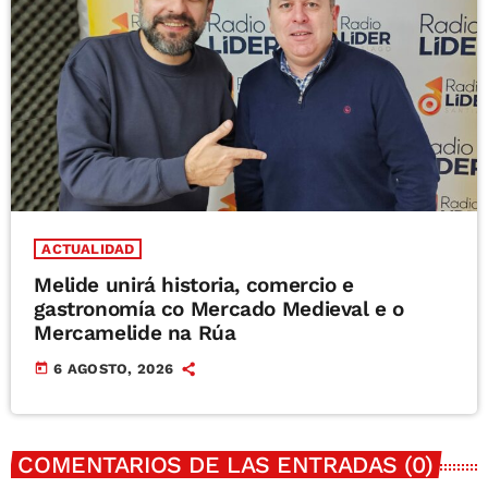
ACTUALIDAD
Melide unirá historia, comercio e
gastronomía co Mercado Medieval e o
Mercamelide na Rúa
today
6 AGOSTO, 2026
COMENTARIOS DE LAS ENTRADAS (0)