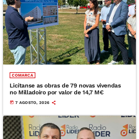
COMARCA
Licítanse as obras de 79 novas vivendas
no Milladoiro por valor de 14,7 M€
today
7 AGOSTO, 2026