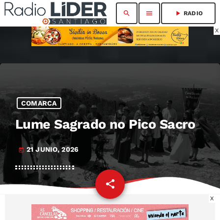
search
menu
play_arrow
RADIO
X
COMARCA
Lume Sagrado no Pico Sacro
21 JUNIO, 2026
today
share
email
X