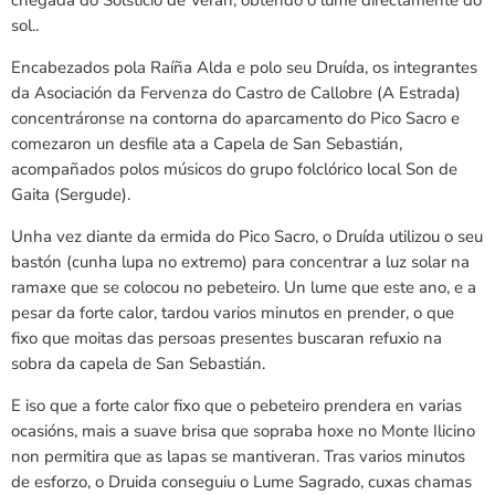
chegada do Solsticio de Verán, obtendo o lume directamente do
sol..
Encabezados pola Raíña Alda e polo seu Druída, os integrantes
da Asociación da Fervenza do Castro de Callobre (A Estrada)
concentráronse na contorna do aparcamento do Pico Sacro e
comezaron un desfile ata a Capela de San Sebastián,
acompañados polos músicos do grupo folclórico local Son de
Gaita (Sergude).
Unha vez diante da ermida do Pico Sacro, o Druída utilizou o seu
bastón (cunha lupa no extremo) para concentrar a luz solar na
ramaxe que se colocou no pebeteiro. Un lume que este ano, e a
pesar da forte calor, tardou varios minutos en prender, o que
fixo que moitas das persoas presentes buscaran refuxio na
sobra da capela de San Sebastián.
E iso que a forte calor fixo que o pebeteiro prendera en varias
ocasións, mais a suave brisa que sopraba hoxe no Monte Ilicino
non permitira que as lapas se mantiveran. Tras varios minutos
de esforzo, o Druida conseguiu o Lume Sagrado, cuxas chamas