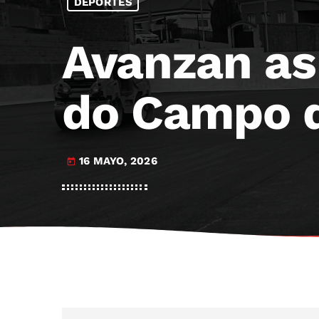
DEPORTES
Avanzan as
do Campo da
16 MAYO, 2026
today