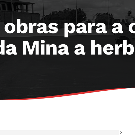
 obras para a 
 Mina a herba 
X