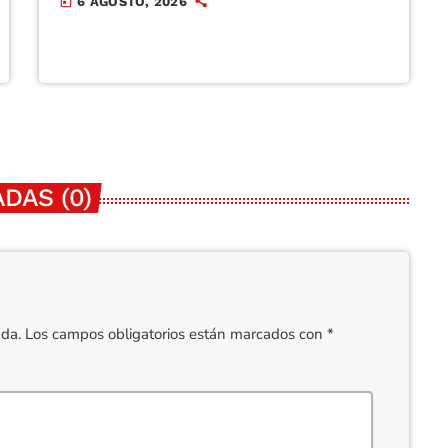
6 AGOSTO, 2026
today
DAS (0)
cada. Los campos obligatorios están marcados con *